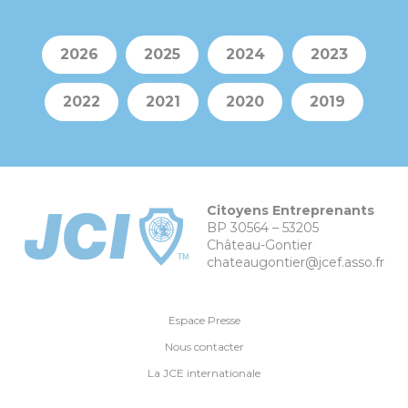
2026
2025
2024
2023
2022
2021
2020
2019
Citoyens Entreprenants
BP 30564 – 53205
Château-Gontier
chateaugontier@jcef.asso.fr
Espace Presse
Nous contacter
La JCE internationale