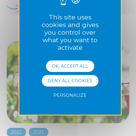
en savoir plus
This site uses
cookies and gives
you control over
what you want to
activate
OK, ACCEPT ALL
DENY ALL COOKIES
PERSONALIZE
2022
2023