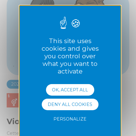
This site uses
cookies and gives
you control over
what you want to
activate
2024
2025
OK, ACCEPT ALL
DENY ALL COOKIES
PERSONALIZE
Violences Intrafamiliales
Cette commission a pour objectif de créer une Bande