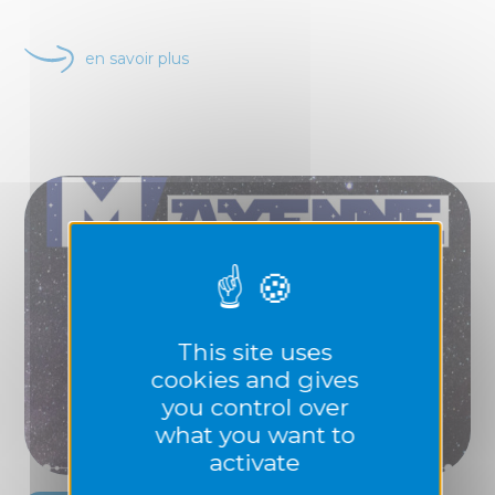
en savoir plus
This site uses
cookies and gives
you control over
what you want to
activate