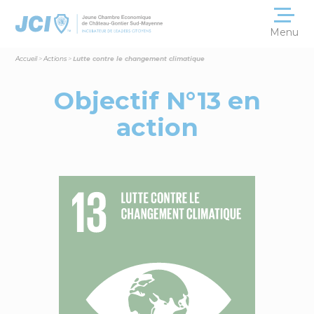
Menu
Accueil
>
Actions
>
Lutte contre le changement climatique
L’association
et sa convivialité
Objectif N°13 en
Les membres
action
La JCE internationale
L’actualité
sur nos réseaux
Nos partenaires
et témoignages
Nous contacter