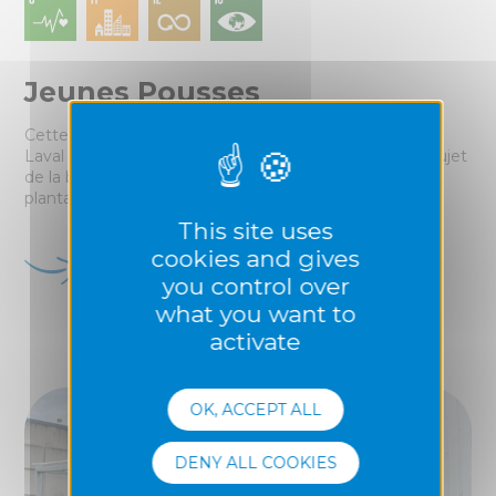
Jeunes Pousses
Cette action menée en collaboration avec les JCE de
Laval et de Mayenne vise à sensibiliser les jeunes au sujet
de la biodiversité en leur expliquant l'importance des
plantations (haies, arbres, ilôt de verdure urbain).
This site uses
cookies and gives
en savoir plus
you control over
what you want to
activate
OK, ACCEPT ALL
DENY ALL COOKIES