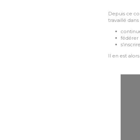
Depuis ce con
travaillé dan
continue
fédérer
s’inscri
Il en est alo