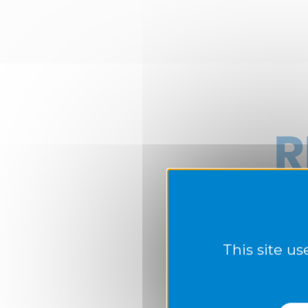
This site u
La commi