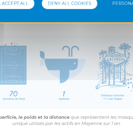
 du premier confinement d’un constat que 
, ACCEPT ALL
DENY ALL COOKIES
PERSONA
une fois utilisé, s’il n’était pas bien « jeté
ter un danger pour la planète et l’enviro
erficie, le poids et la distance
que représentent les masqu
unique utilisés par les actifs en Mayenne sur 1 an.