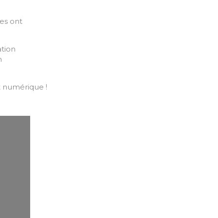
res ont
ation
n
t numérique !