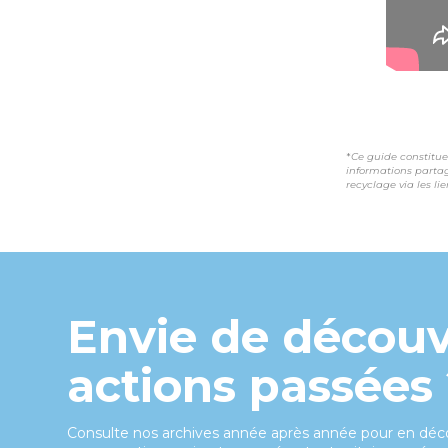
*
Ce guide constitue
informations partag
recyclage via les li
Envie de découv
actions passées
Consulte nos archives année après année pour en décou