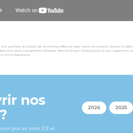
 une synthèse du travail de recherches effectué avec notre commission durant le débu
ées sont donc susceptibles d’évoluer dans le temps.
N’hésitez pas à vous rapprocher d
ens mis à disposition.
rir nos
2026
2025
 ?
vrir plus sur notre JCE et