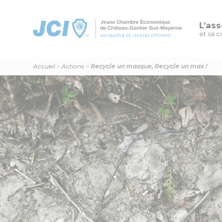
L’ass
et sa c
Accueil
>
Actions
>
Recycle un masque, Recycle un max !