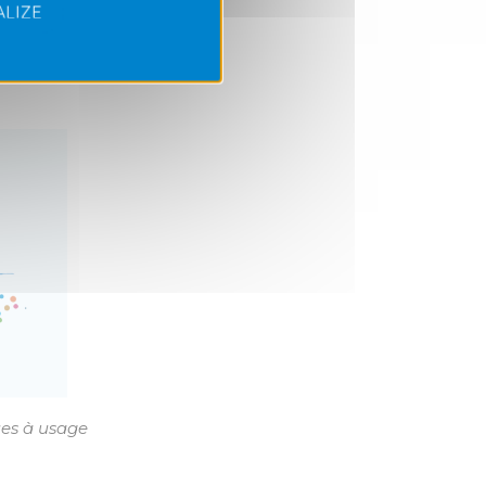
le masque
LIZE
 » pouvait
nnement !
es à usage