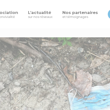
ociation
L’actualité
Nos partenaires
onvivialité
sur nos réseaux
et témoignages