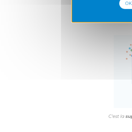
née lors
OK
jetable, 
représen
C’est la
sup