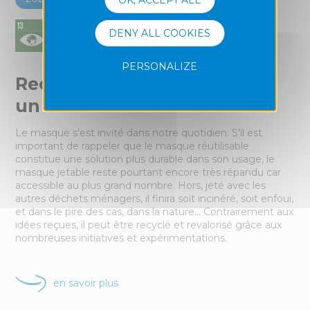
DENY ALL COOKIES
PERSONALIZE
Recycle un masque, Recycle
un max !
Le masque s’est invité dans notre quotidien. S’il est
important de rappeler que le masque réutilisable
constitue une solution plus durable dans son usage, le
masque jetable reste pourtant encore très répandu car
accessible au plus grand nombre. Hors, jeté avec les
autres déchets ménagers, il finira soit incinéré, soit enfoui,
et dans le pire des cas, dans la nature… Contrairement aux
idées reçues, il peut être recyclé et revalorisé grâce aux
nombreuses initiatives et expérimentations.
en savoir plus