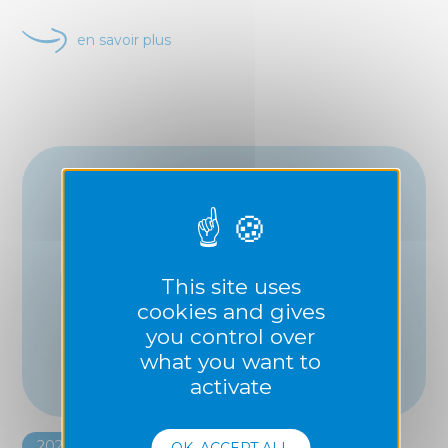
en savoir plus
This site uses
cookies and gives
you control over
what you want to
activate
2021
OK, ACCEPT ALL