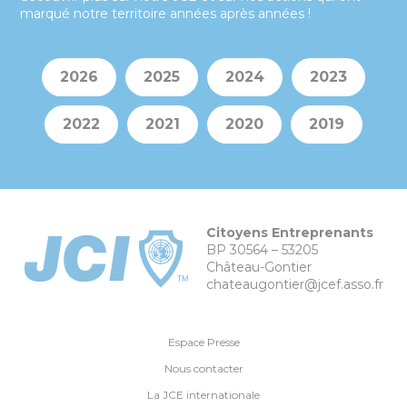
marqué notre territoire années après années !
2026
2025
2024
2023
2022
2021
2020
2019
Citoyens Entreprenants
BP 30564 – 53205
Château-Gontier
chateaugontier@jcef.asso.fr
Espace Presse
Nous contacter
La JCE internationale