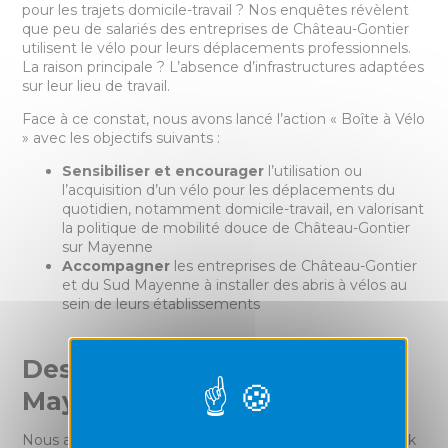
pour les trajets domicile-travail ? Nos enquêtes révèlent
que peu de salariés des entreprises de Château-Gontier
utilisent le vélo pour leurs déplacements professionnels.
La raison principale ? L’absence d’infrastructures adaptées
sur leur lieu de travail.
Face à ce constat, nous avons lancé l’action « Boîte à Vélo
» avec les objectifs suivants :
Sensibiliser et encourager
l’utilisation ou
l’acquisition d’un vélo pour les déplacements du
quotidien, notamment domicile-travail, en valorisant
la politique de mobilité douce de Château-Gontier
sur Mayenne
Accompagner
les entreprises de Château-Gontier
et du Sud Mayenne à installer des abris à vélos au
sein de leurs établissements
Des abris à vélo made in
Mayenne
Nous avons collaboré avec l’école de production Metallik