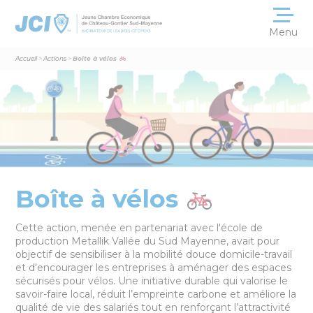
Menu
Accueil
>
Actions
>
Boîte à vélos
L’association
et sa convivialité
Les membres
La JCE internationale
L’actualité
Boîte à vélos
sur nos réseaux
Cette action, menée en partenariat avec l'école de
Nos partenaires
production Metallik Vallée du Sud Mayenne, avait pour
et témoignages
objectif de sensibiliser à la mobilité douce domicile-travail
et d'encourager les entreprises à aménager des espaces
sécurisés pour vélos. Une initiative durable qui valorise le
Nous contacter
savoir-faire local, réduit l’empreinte carbone et améliore la
qualité de vie des salariés tout en renforçant l’attractivité