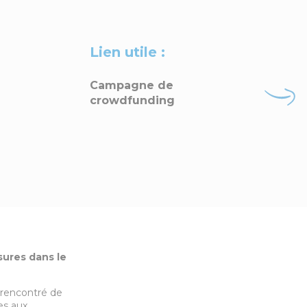
Lien utile :
Campagne de
crowdfunding
sures dans le
 rencontré de
es aux