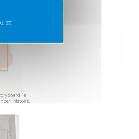
LIZE
toryboard (le
er l’histoire,