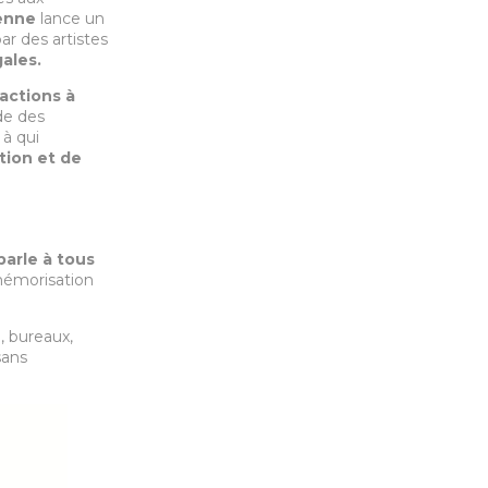
enne
lance un
ar des artistes
gales.
actions à
ide des
à qui
ction et de
 parle à tous
la mémorisation
, bureaux,
sans