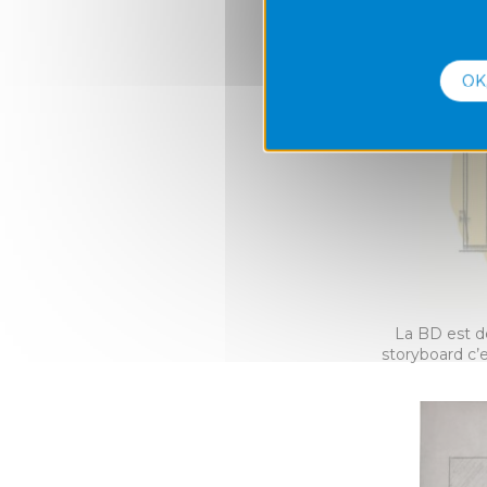
OK
La BD est dé
storyboard c’