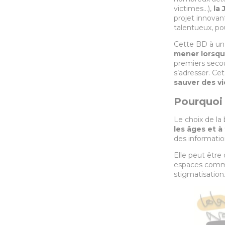
victimes…),
la
projet innovant
talentueux, p
Cette BD à un o
mener lorsqu
premiers secou
s’adresser. Ce
sauver des vi
Pourquoi 
Le choix de la
les âges et à
des informatio
Elle peut être 
espaces commu
stigmatisation