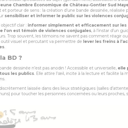
 Jeune Chambre Économique de Château-Gontier Sud May
 et porteur de sens : la création d’une bande dessinée, réalisée p
our
sensibiliser et informer le public sur les violences conju
bjectif clair :
informer simplement et efficacement sur les 
e l’on est témoin de violences conjugales
, à l’instar d’un gu
rs. Trop souvent, les témoins ne savent pas comment réagir ou 
t outil visuel et percutant va permettre de
lever les freins à l’a
es
.
la BD ?
 bande dessinée n’est pas anodin ! Accessible et universelle,
elle
 tous les publics
. Elle attire l’œil, incite à la lecture et facilite 
ns.
discrètement laissée dans des lieux stratégiques (salles d’attente
ns) pour toucher les personnes concernées ou leurs proches, 
.