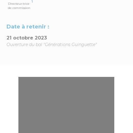
Directeur•trice
de commission
Date à retenir :
21 octobre 2023
Ouverture du bal "Générations Guinguette"