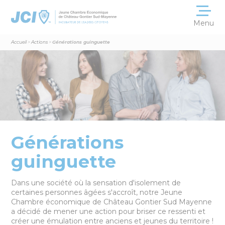
Menu
Accueil
>
Actions
>
Générations guinguette
L’association
et sa convivialité
Les membres
La JCE internationale
L’actualité
Générations
sur nos réseaux
guinguette
Nos partenaires
et témoignages
Dans une société où la sensation d'isolement de
certaines personnes âgées s'accroît, notre Jeune
Chambre économique de Château Gontier Sud Mayenne
Nous contacter
a décidé de mener une action pour briser ce ressenti et
créer une émulation entre anciens et jeunes du territoire !